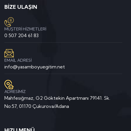
BİZE ULAŞIN
MÜŞTERİ HİZMETLERİ
0 507 204 61 83
EMAİL ADRESİ
info@yasamboyuegitim.net
ADRESİMİZ
Mahfesığmaz, G2 Göktekin Apartmanı 79141. Sk.
No:57, 01170 Çukurova/Adana
HIZLI MENÜ