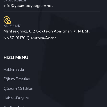
EMAİL ADRESİ
info@yasamboyuegitim.net
ADRESİMİZ
Mahfesığmaz, G2 Göktekin Apartmanı 79141. Sk.
No:57, 01170 Çukurova/Adana
HIZLI MENÜ
Hakkımızda
Eğitim Fırsatları
Çözüm Ortakları
Haber-Duyuru